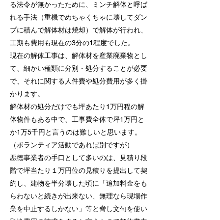
る法令が無かったために、ミンチ解体と呼ば
れる手法（重機でめちゃくちゃに壊してダン
プに積んで解体材は焼却）で解体が行われ、
工期も費用も現在の3分の1程度でした。
現在の解体工事は、解体材を産業廃棄物とし
て、細かい種類に分別・処分することが必要
で、それに関する人件費や処分費用が多く掛
かります。
解体材の処分だけでも坪あたり1万円程の解
体物件もある中で、工事費全体で坪1万円と
か1万5千円と言うのは難しいと思います。
（ボランティア活動であれば別ですが）
悪徳事業者の手口として多いのは、見積り段
階で坪当たり１万円位の見積りを提出して契
約し、建物を半分壊した頃に「追加料金をも
らわないと続きが出来ない、無理なら現場作
業を中止するしかない」等と脅し文句を使い