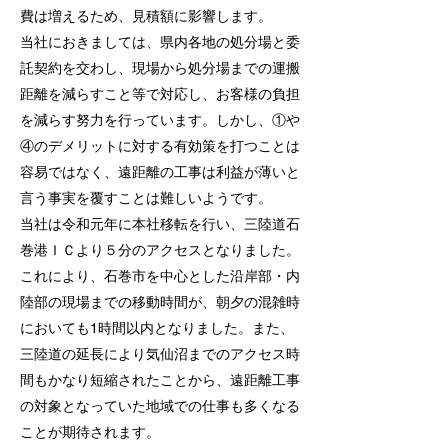
費は増えるため、見積額に影響します。
当社におきましては、県内各地の処分場と委
託契約を交わし、現場から処分場までの運搬
距離を減らすこと等で対応し、お客様の負担
を減らす努力を行っています。
しかし、①や
④のデメリットに対する有効策を打つことは
容易ではなく、遠距離の工事は利益が薄いと
言う事実を覆すことは難しいようです。
当社は令和元年に本社移転を行い、三陸道石
巻港ＩＣより５分のアクセスとなりました。
これにより、石巻市を中心とした沿岸部・内
陸部の現場までの移動時間が、朝夕の混雑時
においても1時間以内となりました。また、
三陸道の延長により気仙沼までのアクセス時
間もかなり短縮されたことから、遠距離工事
の対象となっていた地域での仕事も多くなる
ことが期待されます。