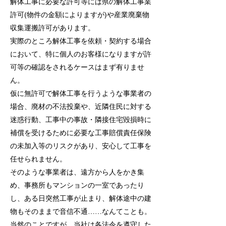
解体工事に必要な許可等には県の解体工事業
許可(物件の金額によりますが)や産業廃棄物
収集運搬許可があります。
実際のところ解体工事を依頼・契約する場合
において、特に個人のお客様になりますが許
可等の確認をされるケースはまず有りませ
ん。
仮に無許可で解体工事を行うような事業者の
場合、廃材の不法投棄や、近隣住民に対する
迷惑行動、工事中の事故・隣接住宅毀損時に
補償を受けるために必要な工事賠償責任保険
の未加入等のリスクがあり、安心して工事を
任せられません。
そのような事業者は、遠方から人をかき集
め、事務所もマンションの一室であったり
し、ある日突然工事が止まり、解体途中の建
物もそのままで音信不通……なんてことも。
当然のことですが、当社は各法令を遵守した